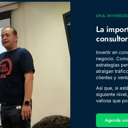
UNA INVERSIÓ
La import
consulto
Invertir en con
negocio. Como
estrategias pe
atraigan tráfic
clientes y vent
Así que, si est
siguiente nivel
valiosa que po
Agenda una