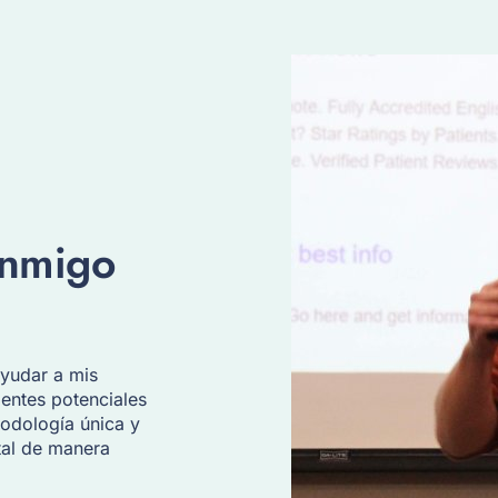
onmigo
ayudar a mis
lientes potenciales
todología única y
tal de manera