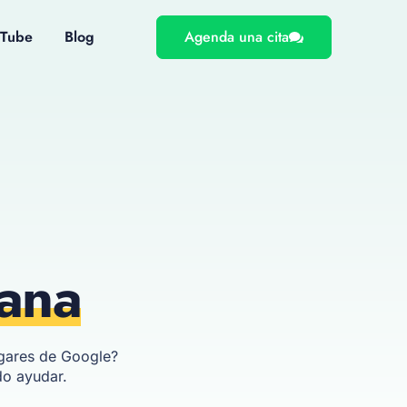
uTube
Blog
Agenda una cita
uana
ugares de Google?
do ayudar.